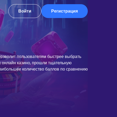
Войти
Регистрация
 позволит пользователям быстрее выбрать
к онлайн казино, прошли тщательную
наибольшее количество баллов по сравнению